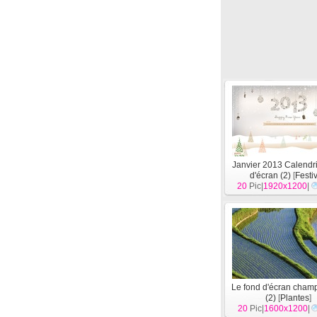
Janvier 2013 Calendri
d'écran (2)
[
Festi
20
Pic|
1920x1200
|
Le fond d'écran cham
(2)
[
Plantes
]
20
Pic|
1600x1200
|