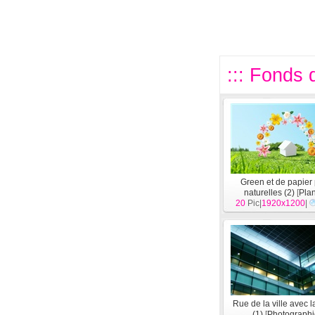
::: Fonds d
Green et de papier 
naturelles (2)
[
Pla
20
Pic|
1920x1200
|
Rue de la ville avec l
(1)
[
Photographi