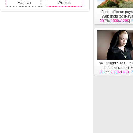
Festiva
Autres
Fonds d'écran pay
Webshots (5)
[
Pay
20
Pic|
1600x1200
|
The Twilight Saga: Ec
fond d'écran (2)
[
F
23
Pic|
2560x1600
|