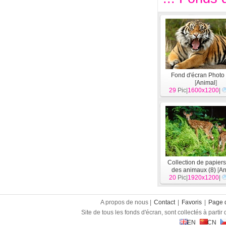
Fond d'écran Photo 
[
Animal
]
29
Pic|
1600x1200
|
Collection de papiers
des animaux (8)
[
An
20
Pic|
1920x1200
|
A propos de nous |
Contact
|
Favoris
|
Page d
Site de tous les fonds d'écran, sont collectés à partir d
EN
CN