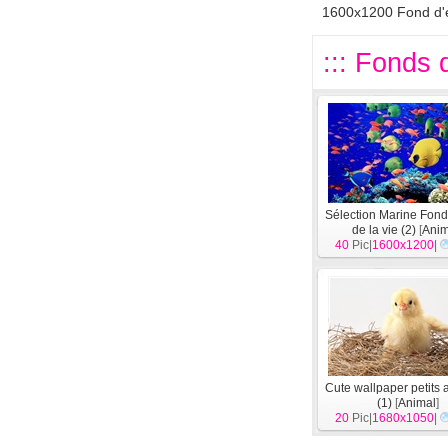
1600x1200 Fond d'
::: Fonds d
Sélection Marine Fond
de la vie (2)
[
Anim
40
Pic|
1600x1200
|
Cute wallpaper petits
(1)
[
Animal
]
20
Pic|
1680x1050
|