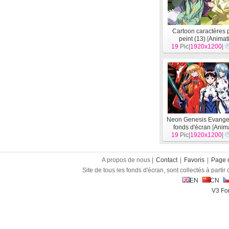
Cartoon caractères 
peint (13)
[
Animat
19
Pic|
1920x1200
|
Neon Genesis Evange
fonds d'écran
[
Anim
19
Pic|
1920x1200
|
A propos de nous |
Contact
|
Favoris
|
Page d
Site de tous les fonds d'écran, sont collectés à partir d
EN
CN
V3 Fon