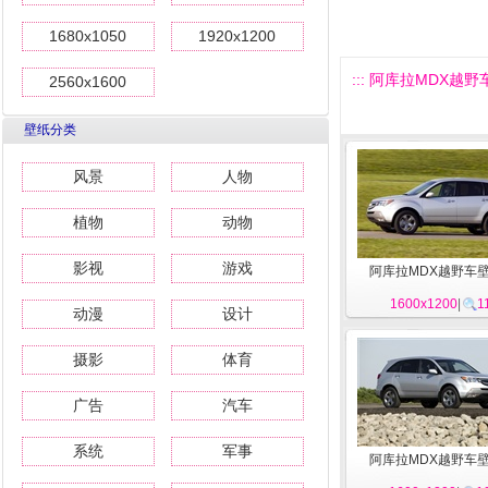
1680x1050
1920x1200
::: 阿库拉MDX越野车
2560x1600
壁纸分类
风景
人物
植物
动物
影视
游戏
阿库拉MDX越野车壁
1600x1200
|
1
动漫
设计
摄影
体育
广告
汽车
系统
军事
阿库拉MDX越野车壁