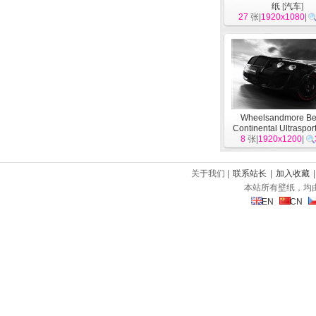
纸
[
汽车
]
27
张|
1920x1080
|
Wheelsandmore Be
Continental Ultraspor
8
张|
2010 宾利
1920x1200
[
汽
|
关于我们 |
联系站长
|
加入收藏
本站所有壁纸，均
EN
CN