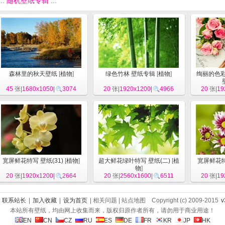
::: 随机壁纸专辑 :::
森林里的秋天壁纸
[
植物
]
绿色竹林 壁纸专辑
[
植物
]
绚丽的色彩
45
张|
1680x1050
|
3074
20
张|
1920x1200
|
4966
20
张|
19
宽屏鲜花特写 壁纸(31)
[
植物
]
超大鲜花绿叶特写 壁纸(二)
[
植
宽屏鲜花特
物
]
20
张|
1920x1200
|
2664
20
张|
2560x1600
|
6511
20
张|
19
|
联系站长
|
加入收藏
|
设为首页
| 相关问题 | 站点地图 Copyright (c) 2009-2015
v
本站所有壁纸，均由网上收集而来，版权归原作者所有，请勿用于商业用途！
EN
CN
CZ
RU
ES
DE
FR
KR
JP
HK