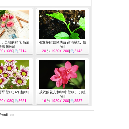
，美丽的鲜花 高清
刚发芽的嫩绿幼苗 高清壁纸
[
植
壁纸
[
植物
]
物
]
20x1080
|
2714
20
张|
1920x1200
|
2143
写 壁纸(32)
[
植物
]
成双的花儿和绿叶 壁纸(二)
[
植
物
]
20x1080
|
3651
16
张|
1920x1200
|
3537
3wall.com