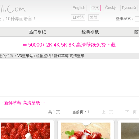
English
中文
Český
Русский
日本語
繁體
，10种界面语言！
壁纸搜索：
热门壁纸
经典壁纸
随
⇒ 50000+ 2K 4K 5K 8K 高清壁纸免费下载
您的位置：
V3壁纸站
/
植物壁纸
/
新鲜草莓 高清壁纸
::: 新鲜草莓 高清壁纸 :::
共
1
页
当前页：
1
上一页
下一页