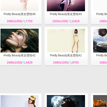
Pretty Beauty美女壁纸46
Pretty Beauty美女壁纸45
Pretty
1680x1050
|
7750
1920x1200
|
11818
1680
Pretty Beauty美女壁纸42
Pretty Beauty美女壁纸41
Pretty
1680x1050
|
4429
1680x1050
|
9705
1680