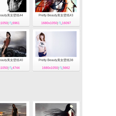
 Beauty美女壁纸44
Pretty Beauty美女壁纸43
x1050
|
6961
1680x1050
|
16097
 Beauty美女壁纸40
Pretty Beauty美女壁纸38
x1050
|
4744
1680x1050
|
5662