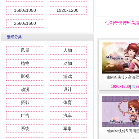
1680x1050
1920x1200
::: 仙剑奇侠传5 高清
2560x1600
壁纸分类
风景
人物
植物
动物
影视
游戏
仙剑奇侠传5 高清壁
1920x1200
|
8
动漫
设计
摄影
体育
广告
汽车
系统
军事
仙剑奇侠传5 高清