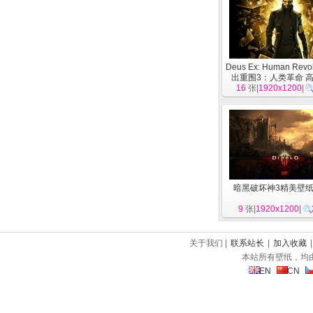
Deus Ex: Human Revo
出重围3：人类革命 
16
张|
1920x1200
[
游戏
]
|
暗黑破坏神3精美壁
9
张|
1920x1200
|
关于我们 |
联系站长
|
加入收藏
本站所有壁纸，均
EN
CN