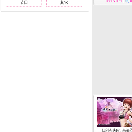
1680x1050
|
3
节日
其它
仙剑奇侠传5 高清