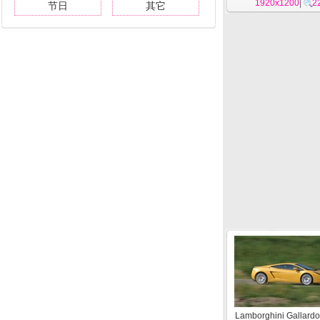
1920x1200
|
2
节日
其它
Lamborghini Gallardo