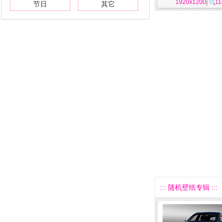
1920x1200
尼3
|
11
节日
其它
::: 随机壁纸专辑 :::