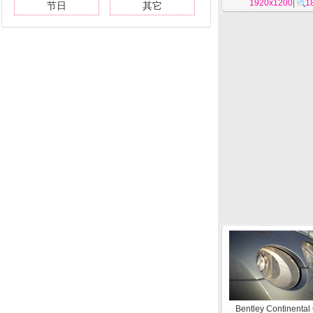
1920x1200
|
1
节日
其它
Bentley Continental