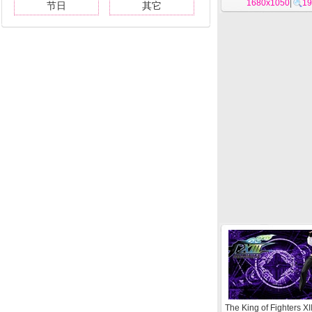
1680x1050
|
19
节日
其它
The King of Fighters X