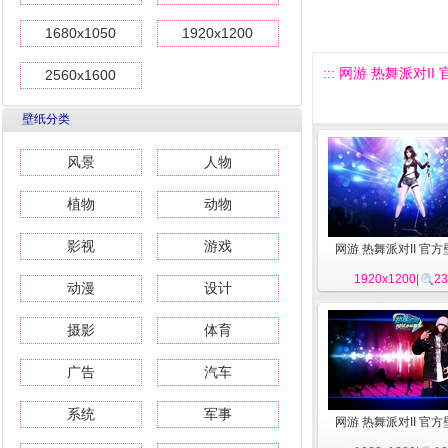
1680x1050
1920x1200
::: 网游 热舞派对II 
2560x1600
壁纸分类
风景
人物
植物
动物
影视
游戏
网游 热舞派对II 官方
1920x1200
|
23
动漫
设计
摄影
体育
广告
汽车
系统
军事
网游 热舞派对II 官方