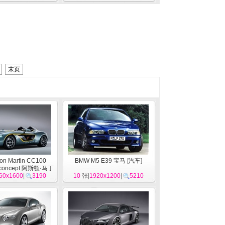
末页
ton Martin CC100
BMW M5 E39 宝马
[
汽车
]
r concept 阿斯顿·马丁
概念车 高清壁纸
60x1600
|
3190
[
汽车
]
10
张|
1920x1200
|
5210