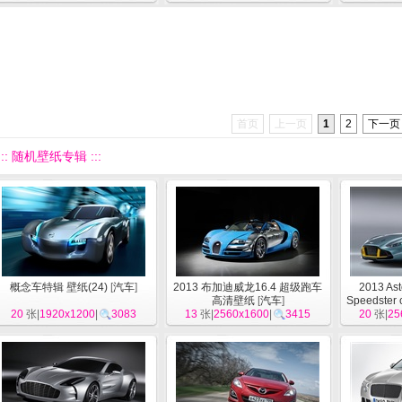
首页
上一页
1
2
下一页
::: 随机壁纸专辑 :::
概念车特辑 壁纸(24)
[
汽车
]
2013 布加迪威龙16.4 超级跑车
2013 As
高清壁纸
[
汽车
]
Speedste
20
张|
1920x1200
|
3083
13
张|
2560x1600
|
3415
CC100
20
张|
25