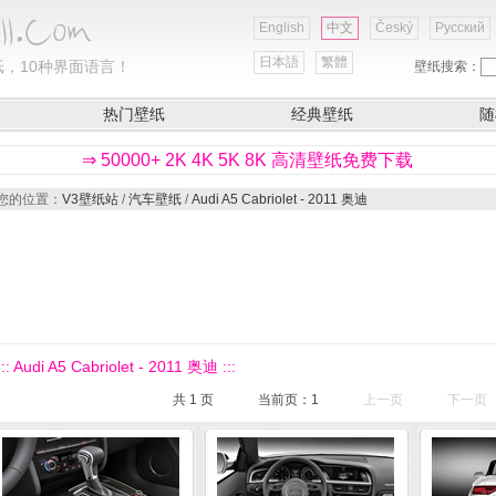
English
中文
Český
Русский
日本語
繁體
，10种界面语言！
壁纸搜索：
热门壁纸
经典壁纸
随
⇒ 50000+ 2K 4K 5K 8K 高清壁纸免费下载
您的位置：
V3壁纸站
/
汽车壁纸
/
Audi A5 Cabriolet - 2011 奥迪
::: Audi A5 Cabriolet - 2011 奥迪 :::
共
1
页
当前页：
1
上一页
下一页