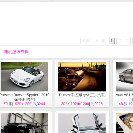
首页
上一页
1
下一页
::: 随机壁纸专辑 :::
Porsche Boxster Spyder - 2010
Truck卡车 壁纸专辑(三)
[
汽车
]
Audi A8 L 
保时捷
[
汽车
]
60
张|
1920x1200
|
3244
20
张|
1920x1200
|
2025
48
张|
19