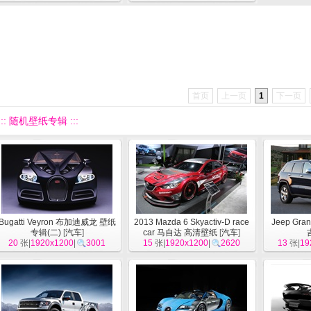
首页
上一页
1
下一页
::: 随机壁纸专辑 :::
Bugatti Veyron 布加迪威龙 壁纸
2013 Mazda 6 Skyactiv-D race
Jeep Gran
专辑(二)
[
汽车
]
car 马自达 高清壁纸
[
汽车
]
20
张|
1920x1200
|
3001
15
张|
1920x1200
|
2620
13
张|
19