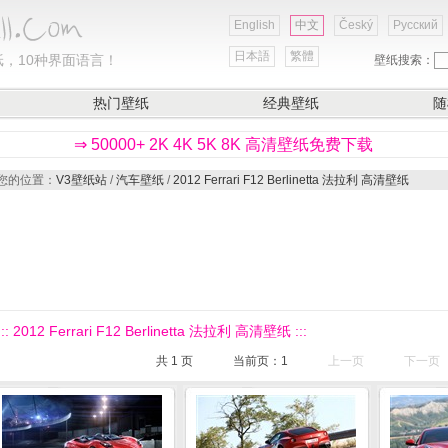
English
中文
Český
Русский
日本語
繁體
，10种界面语言！
壁纸搜索：
热门壁纸
经典壁纸
随
⇒ 50000+ 2K 4K 5K 8K 高清壁纸免费下载
您的位置：
V3壁纸站
/
汽车壁纸
/
2012 Ferrari F12 Berlinetta 法拉利 高清壁纸
::: 2012 Ferrari F12 Berlinetta 法拉利 高清壁纸 :::
共
1
页
当前页：
1
上一页
下一页