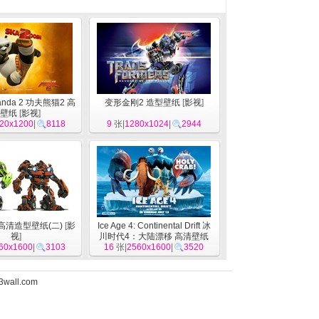
Panda 2 功夫熊猫2 高
变形金刚2 造型壁纸
[
影视
]
壁纸
[
影视
]
20x1200
|
8118
9
张|
1280x1024
|
2944
高清造型壁纸(二)
[
影
Ice Age 4: Continental Drift 冰
视
]
川时代4：大陆漂移 高清壁纸
60x1600
|
3103
16
张|
2560x1600
[
影视
]
|
3520
3wall.com