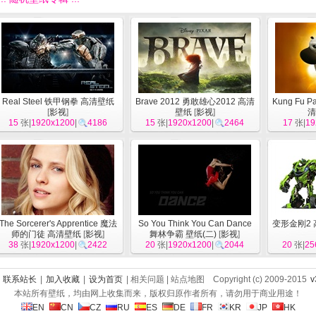
Real Steel 铁甲钢拳 高清壁纸
Brave 2012 勇敢雄心2012 高清
Kung Fu 
[
影视
]
壁纸
[
影视
]
清
15
张|
1920x1200
|
4186
15
张|
1920x1200
|
2464
17
张|
19
The Sorcerer's Apprentice 魔法
So You Think You Can Dance
变形金刚2 
师的门徒 高清壁纸
[
影视
]
舞林争霸 壁纸(二)
[
影视
]
38
张|
1920x1200
|
2422
20
张|
1920x1200
|
2044
20
张|
25
|
联系站长
|
加入收藏
|
设为首页
| 相关问题 | 站点地图 Copyright (c) 2009-2015
v
本站所有壁纸，均由网上收集而来，版权归原作者所有，请勿用于商业用途！
EN
CN
CZ
RU
ES
DE
FR
KR
JP
HK