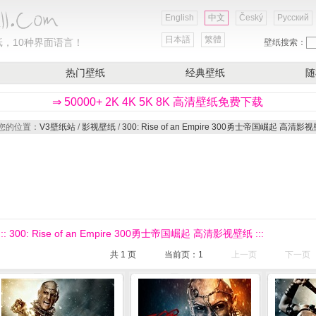
English
中文
Český
Русский
日本語
繁體
，10种界面语言！
壁纸搜索：
热门壁纸
经典壁纸
随
⇒ 50000+ 2K 4K 5K 8K 高清壁纸免费下载
您的位置：
V3壁纸站
/
影视壁纸
/
300: Rise of an Empire 300勇士帝国崛起 高清影
::: 300: Rise of an Empire 300勇士帝国崛起 高清影视壁纸 :::
共
1
页
当前页：
1
上一页
下一页