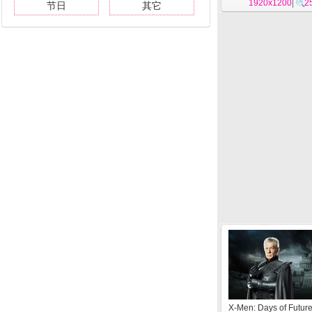
1920x1200
|
2
节日
其它
X-Men: Days of Future