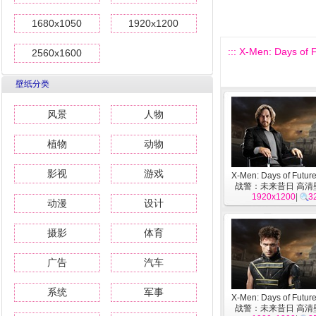
1680x1050
1920x1200
::: X-Men: Days
2560x1600
壁纸分类
风景
人物
植物
动物
影视
游戏
X-Men: Days of Future
战警：未来昔日 高清
1920x1200
|
3
动漫
设计
摄影
体育
广告
汽车
系统
军事
X-Men: Days of Future
战警：未来昔日 高清