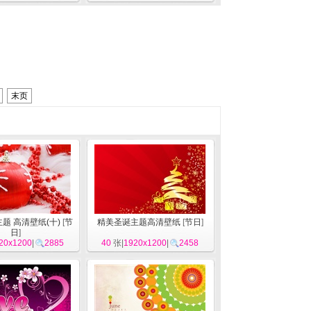
末页
主题 高清壁纸(十)
[
节
精美圣诞主题高清壁纸
[
节日
]
日
]
20x1200
|
2885
40
张|
1920x1200
|
2458