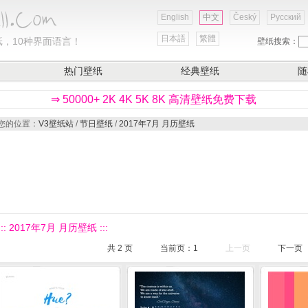
English
中文
Český
Русский
日本語
繁體
，10种界面语言！
壁纸搜索：
热门壁纸
经典壁纸
随
⇒ 50000+ 2K 4K 5K 8K 高清壁纸免费下载
您的位置：
V3壁纸站
/
节日壁纸
/
2017年7月 月历壁纸
::: 2017年7月 月历壁纸 :::
共
2
页
当前页：
1
上一页
下一页