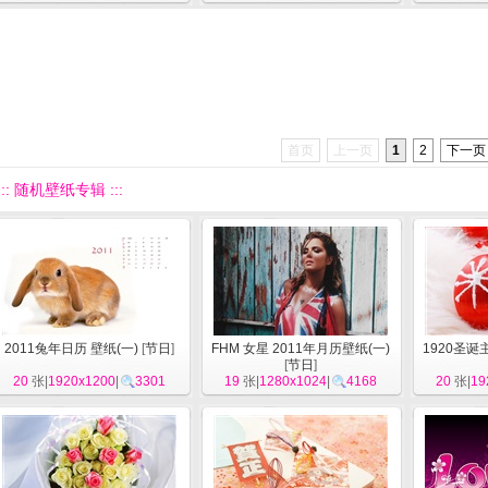
首页
上一页
1
2
下一页
::: 随机壁纸专辑 :::
2011兔年日历 壁纸(一)
[
节日
]
FHM 女星 2011年月历壁纸(一)
1920圣诞
[
节日
]
20
张|
1920x1200
|
3301
19
张|
1280x1024
|
4168
20
张|
19