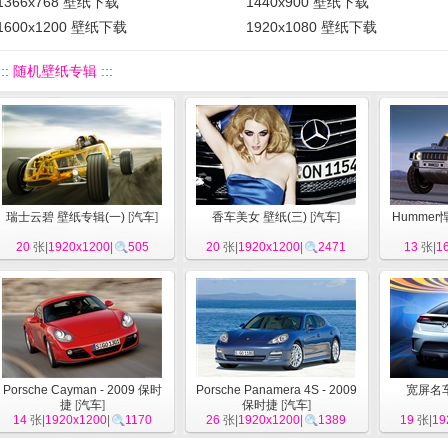
1366x768 壁纸下载
1440x900 壁纸下载
1600x1200 壁纸下载
1920x1080 壁纸下载
::: 随机壁纸专辑 :::
瑞士云碧 壁纸专辑(一)
[
汽车
]
香车美女 壁纸(三)
[
汽车
]
Hummer
20
张|
1920x1200
|
505
20
张|
1920x1200
|
2471
13
张|
1
Porsche Cayman - 2009 保时
Porsche Panamera 4S - 2009
宽屏名
捷
[
汽车
]
保时捷
[
汽车
]
14
张|
1920x1200
|
1170
26
张|
1920x1200
|
1389
19
张|
19