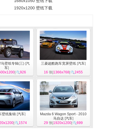
1680x1050 壁纸下载
1920x1200 壁纸下载
悍马壁纸专辑(三)
[
汽
三菱超酷跑车宽屏壁纸
[
汽车
]
车
]
600x1200
|
926
16
张|
1366x768
|
2455
车壁纸集锦
[
汽车
]
Mazda 6 Wagon Sport - 2010
马自达
[
汽车
]
20x1200
|
1574
29
张|
1920x1200
|
699