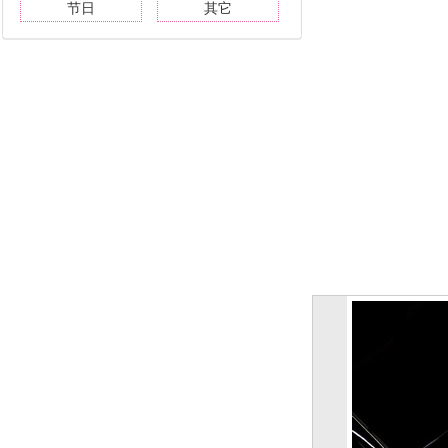
节日
其它