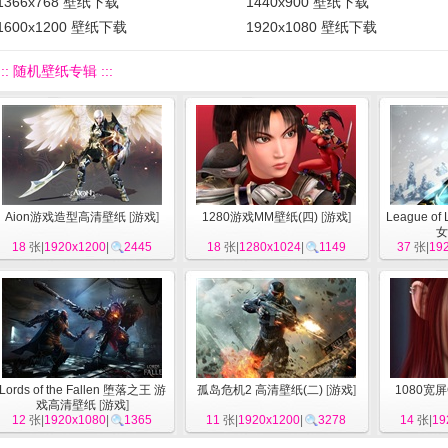
1366x768 壁纸下载
1440x900 壁纸下载
1600x1200 壁纸下载
1920x1080 壁纸下载
::: 随机壁纸专辑 :::
Aion游戏造型高清壁纸
[
游戏
]
1280游戏MM壁纸(四)
[
游戏
]
League o
女
18
张|
1920x1200
|
2445
18
张|
1280x1024
|
1149
37
张|
19
Lords of the Fallen 堕落之王 游
孤岛危机2 高清壁纸(二)
[
游戏
]
1080宽屏
戏高清壁纸
[
游戏
]
12
张|
1920x1080
|
1365
11
张|
1920x1200
|
3278
14
张|
19