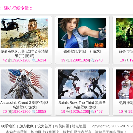
::: 随机壁纸专辑 :::
使命召唤6：现代战争2 高清壁
铁拳壁纸专辑(一)
[
游戏
]
命令与征
纸(二)
[
游戏
]
42
张|
1920x1200
|
16234
39
张|
1280x1024
|
2943
19
张|
1
Assassin's Creed 3 刺客信条3
Saints Row: The Third 黑道圣
热舞派对
高清壁纸
[
游戏
]
徒3 高清壁纸
[
游戏
]
20
张|
1920x1200
|
18058
19
张|
1920x1200
|
3497
10
张|
19
|
联系站长
|
加入收藏
|
设为首页
| 相关问题 | 站点地图 Copyright (c) 2009-2015
v
本站所有壁纸，均由网上收集而来，版权归原作者所有，请勿用于商业用途！