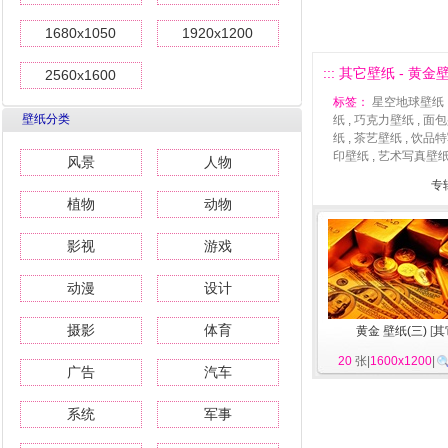
1680x1050
1920x1200
::: 其它壁纸 - 黄金壁纸
2560x1600
标签：
星空地球壁纸
壁纸分类
纸
,
巧克力壁纸
,
面包
纸
,
茶艺壁纸
,
饮品特
印壁纸
,
艺术写真壁
风景
人物
专
植物
动物
影视
游戏
动漫
设计
摄影
体育
黄金 壁纸(三)
[
其
20
张|
1600x1200
|
广告
汽车
系统
军事