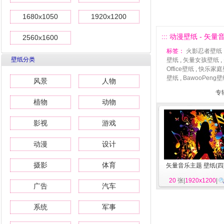
1680x1050
1920x1200
::: 动漫壁纸 - 矢量音
2560x1600
标签：
火影忍者壁纸
壁纸分类
壁纸
,
矢量女孩壁纸
,
Office壁纸
,
快乐家庭
壁纸
,
BawooPeng
风景
人物
专
植物
动物
影视
游戏
动漫
设计
摄影
体育
矢量音乐主题 壁纸(四
20
张|
1920x1200
|
广告
汽车
系统
军事