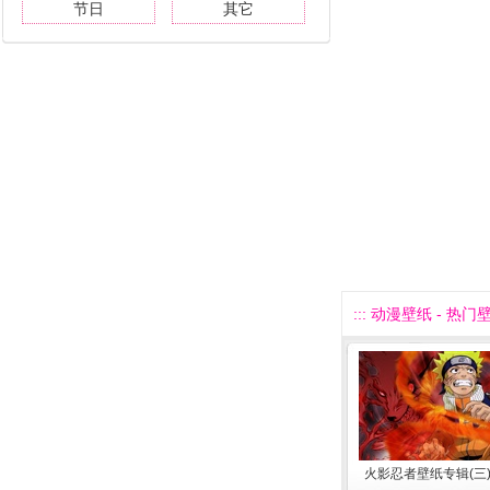
节日
其它
::: 动漫壁纸 - 热门壁
火影忍者壁纸专辑(三