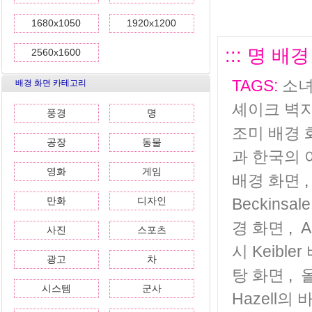
1680x1050
1920x1200
::: 명 배경
2560x1600
TAGS:
소녀
배경 화면 카테고리
셰이크 벽
풍경
명
조미 배경 
공장
동물
과 한국의 
영화
게임
배경 화면
만화
디자인
Beckinsa
경 화면
,
A
사진
스포츠
시 Keible
광고
차
탕 화면
,
올
시스템
군사
Hazell의