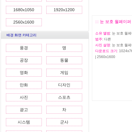
1680x1050
1920x1200
::: 눈 보호 월페이퍼 모
2560x1600
소유 앨범
: 눈 보호 월
배경 화면 카테고리
범주
: 다른
사진 설명
: 눈 보호 월
풍경
명
다운로드 크기
: 1024x7
| 2560x1600
공장
동물
영화
게임
만화
디자인
사진
스포츠
광고
차
시스템
군사