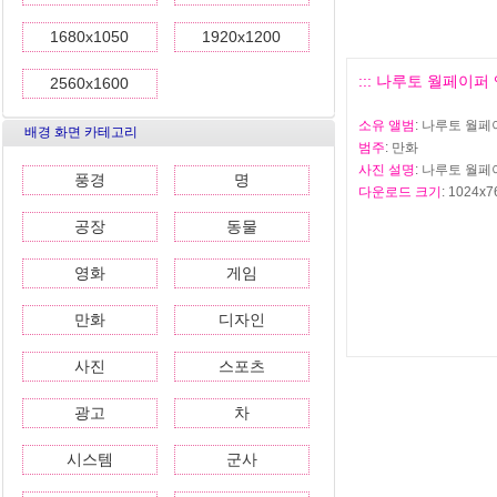
1680x1050
1920x1200
::: 나루토 월페이퍼 앨범
2560x1600
소유 앨범
: 나루토 월페이
배경 화면 카테고리
범주
: 만화
사진 설명
: 나루토 월페이
풍경
명
다운로드 크기
: 1024x7
공장
동물
영화
게임
만화
디자인
사진
스포츠
광고
차
시스템
군사