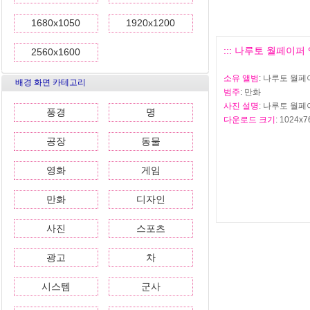
1680x1050
1920x1200
::: 나루토 월페이퍼 앨범
2560x1600
소유 앨범
: 나루토 월페이
배경 화면 카테고리
범주
: 만화
사진 설명
: 나루토 월페이
풍경
명
다운로드 크기
: 1024x7
공장
동물
영화
게임
만화
디자인
사진
스포츠
광고
차
시스템
군사