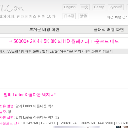
English
中文
Český
Русский
월페이퍼, 인터페이스 언어 10가
日本語
繁體
배경 화면 검
뜨거운 배경 화면
클래식 배경 화면
⇒ 50000+ 2K 4K 5K 8K 의 HD 월페이퍼 다운로드 데모
위치:
V3wall
/
명 배경 화면
/
알리 Larter 아름다운 벽지
/ 배경 화면 미리보기
::: 알리 Larter 아름다운 벽지 #2 :::
소유 앨범
: 알리 Larter 아름다운 벽지
범주
: 명
사진 설명
: 알리 Larter 아름다운 벽지 #2
다운로드 크기
: 1024x768 | 1280x800 | 1280x1024 | 1366x768 | 1440x900 | 1680x