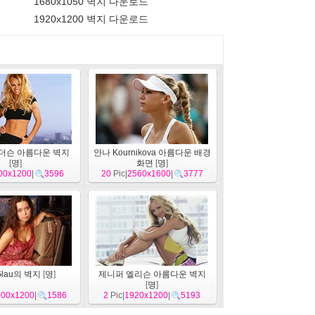
1680x1050 벽지 다운로드
1920x1200 벽지 다운로드
더슨 아름다운 벽지
안나 Kournikova 아름다운 배경
[
명
]
화면
[
명
]
00x1200
|
3596
20
Pic|
2560x1600
|
3777
lau의 벽지
[
명
]
제니퍼 엘리슨 아름다운 벽지
[
명
]
600x1200
|
1586
2
Pic|
1920x1200
|
5193