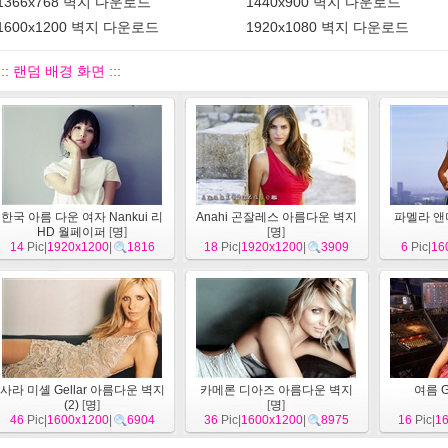
1366x768 벽지 다운로드
1440x900 벽지 다운로드
1600x1200 벽지 다운로드
1920x1080 벽지 다운로드
::: 랜덤 배경 화면 :::
한국 아름 다운 여자 Nankui 리
Anahi 곤잘레스 아름다운 벽지
파멜라 앤
HD 월페이퍼
[
명
]
[
명
]
14
Pic|
1920x1200
|
1816
18
Pic|
1920x1200
|
3909
6
Pic|
16
사라 미셸 Gellar 아름다운 벽지
카메론 디아즈 아름다운 벽지
여름 G
(2)
[
명
]
[
명
]
46
Pic|
1600x1200
|
6904
36
Pic|
1600x1200
|
8975
16
Pic|
1