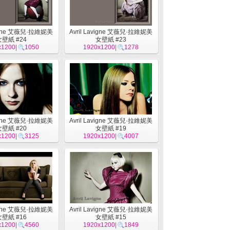
vigne 艾薇兒·拉維妮美
Avril Lavigne 艾薇兒·拉維妮美
女壁紙 #24
女壁紙 #23
x1200
|
1050
1920x1200
|
1278
vigne 艾薇兒·拉維妮美
Avril Lavigne 艾薇兒·拉維妮美
女壁紙 #20
女壁紙 #19
x1200
|
3125
1920x1200
|
4007
vigne 艾薇兒·拉維妮美
Avril Lavigne 艾薇兒·拉維妮美
女壁紙 #16
女壁紙 #15
x1200
|
4560
1920x1200
|
1849