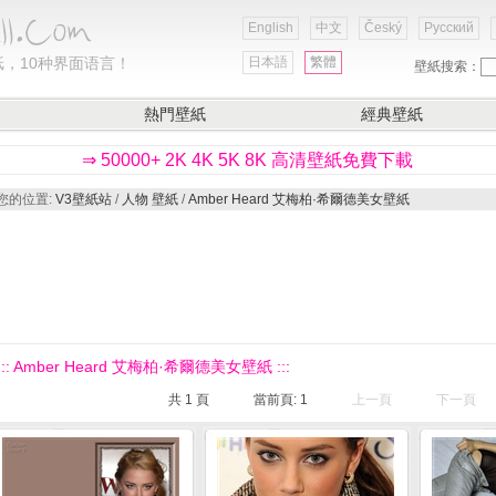
English
中文
Český
Русский
，10种界面语言！
日本語
繁體
壁紙搜索：
熱門壁紙
經典壁紙
⇒ 50000+ 2K 4K 5K 8K 高清壁紙免費下載
您的位置:
V3壁紙站
/
人物 壁紙
/
Amber Heard 艾梅柏·希爾德美女壁紙
::: Amber Heard 艾梅柏·希爾德美女壁紙 :::
共
1
頁
當前頁:
1
上一頁
下一頁