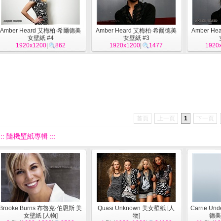
Amber Heard 艾梅柏·希爾德美
Amber Heard 艾梅柏·希爾德美
Amber H
女壁紙 #4
女壁紙 #3
1920x1200
|
862
1920x1200
|
1477
1920
首頁
上一頁
1
下一頁
::: 隨機壁紙專輯 :::
Brooke Burns 布魯克·伯恩斯 美
Quasi Unknown 美女壁紙
[
人
Carrie U
女壁紙
[
人物
]
物
]
德美