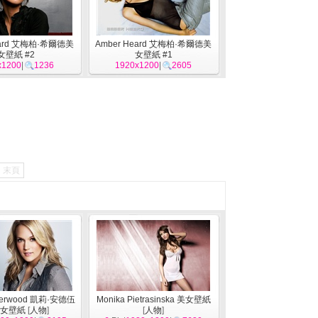
eard 艾梅柏·希爾德美
Amber Heard 艾梅柏·希爾德美
女壁紙 #2
女壁紙 #1
x1200
|
1236
1920x1200
|
2605
末頁
nderwood 凱莉·安德伍
Monika Pietrasinska 美女壁紙
女壁紙
[
人物
]
[
人物
]