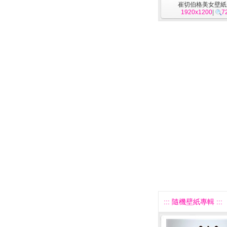
崔切伯格美女壁紙 
1920x1200
|
7
::: 隨機壁紙專輯 :::