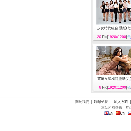
少女時代組合 壁紙(七
20
Pic|
1920x1200
|
寬屏女星模特壁紙(九
8
Pic|
1920x1200
|
關於我們 |
聯繫站長
|
加入收藏
本站所有壁紙，均
EN
CN