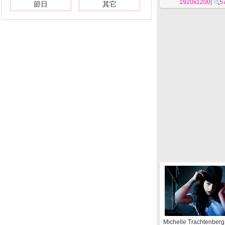
1920x1200
|
5
節日
其它
Michelle Trachtenbe