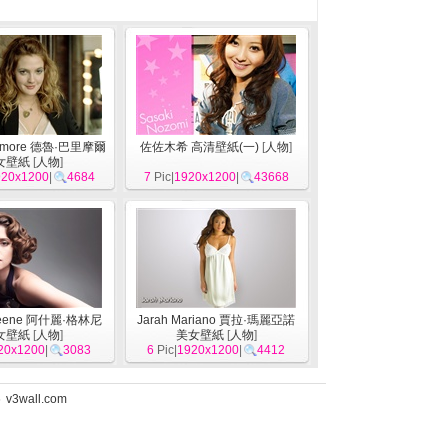
rymore 德魯·巴里摩爾
佐佐木希 高清壁紙(一)
[
人物
]
女壁紙
[
人物
]
920x1200
|
4684
7
Pic|
1920x1200
|
43668
Greene 阿什麗·格林尼
Jarah Mariano 賈拉·瑪麗亞諾
女壁紙
[
人物
]
美女壁紙
[
人物
]
20x1200
|
3083
6
Pic|
1920x1200
|
4412
5
v3wall.com