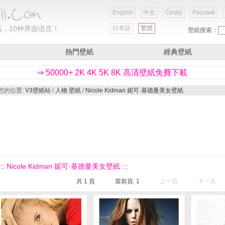
English
中文
Český
Русский
，10种界面语言！
日本語
繁體
壁紙搜索：
熱門壁紙
經典壁紙
⇒ 50000+ 2K 4K 5K 8K 高清壁紙免費下載
您的位置:
V3壁紙站
/
人物 壁紙
/
Nicole Kidman 妮可·基德曼美女壁紙
::: Nicole Kidman 妮可·基德曼美女壁紙 :::
共
1
頁
當前頁:
1
上一頁
下一頁