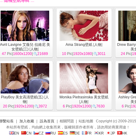
::: 隨機壁紙專輯 :::
Avril Lavigne 艾薇兒·拉維尼 美
Ama Strang壁紙
[
人物
]
Drew Bar
女壁紙(三)
[
人物
]
美
47
Pic|
1600x1200
|
21689
10
Pic|
1920x1080
|
3011
24
Pic|
1
PlayBoy 美女高清壁紙(五)
[
人
Monika Pietrasinska 美女壁紙
Ashley 
物
]
[
人物
]
美
20
Pic|
1920x1200
|
3972
6
Pic|
1920x1200
|
7630
6
Pic|
19
聯繫站長
|
加入收藏
|
設為首頁
| 相關問題 | 站點地圖 Copyright (c) 2009-201
本站所有壁紙，均由網上收集而來，版權歸原作者所有，請勿用於商業用途！
EN
CN
CZ
RU
ES
DE
FR
KR
JP
HK