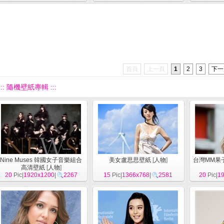
首頁
上一頁
1
2
3
下一
::: 隨機壁紙專輯 :::
Nine Muses 韓國女子音樂組合
美女盧思思壁紙
[
人物
]
台灣MM果
高清壁紙
[
人物
]
20
Pic|
1920x1200
|
2267
15
Pic|
1366x768
|
2581
20
Pic|
1