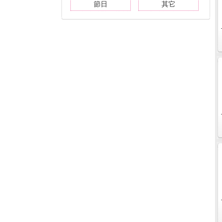
節日
其它