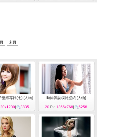
頁
末頁
子壁紙專輯(七)
[
人物
]
時尚雜誌模特壁紙
[
人物
]
920x1200
|
3835
20
Pic|
1366x768
|
6258