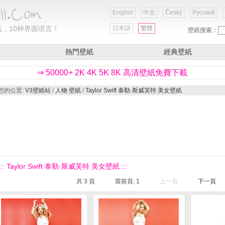
English
中文
Český
Русский
，10种界面语言！
日本語
繁體
壁紙搜索：
熱門壁紙
經典壁紙
⇒ 50000+ 2K 4K 5K 8K 高清壁紙免費下載
您的位置:
V3壁紙站
/
人物 壁紙
/
Taylor Swift 泰勒·斯威芙特 美女壁紙
::: Taylor Swift 泰勒·斯威芙特 美女壁紙 :::
共
3
頁
當前頁:
1
上一頁
下一頁