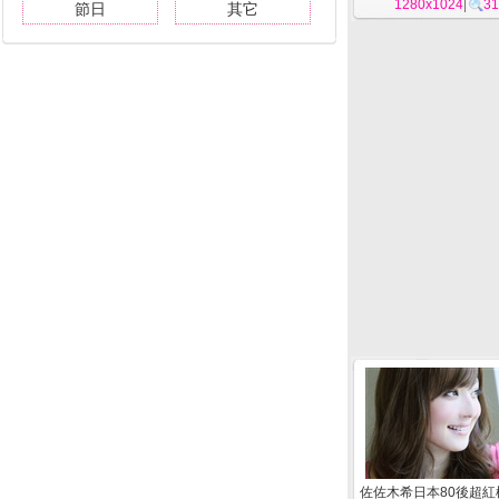
1280x1024
|
31
節日
其它
佐佐木希日本80後超紅模