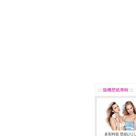
::: 隨機壁紙專輯 :::
多彩時裝 壁紙(八)
[