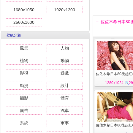
1680x1050
1920x1200
::: 佐佐木希日本80
2560x1600
壁紙分類
風景
人物
植物
動物
影視
遊戲
佐佐木希日本80後超紅模
1280x1024
|
29
動漫
設計
攝影
體育
廣告
汽車
系統
軍事
佐佐木希日本80後超紅模