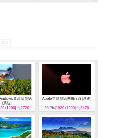
末頁
indows 8 高清壁紙
Apple主題壁紙專輯(33)
[
系統
]
[
系統
]
920x1200
|
2720
20
Pic|
1920x1200
|
3478