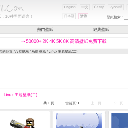
English
中文
Český
Русский
，10种界面语言！
日本語
繁體
壁紙搜索：
熱門壁紙
經典壁紙
⇒ 50000+ 2K 4K 5K 8K 高清壁紙免費下載
您的位置:
V3壁紙站
/
系統 壁紙
/
Linux 主題壁紙(二)
::: Linux 主題壁紙(二) :::
共
1
頁
當前頁:
1
上一頁
下一頁