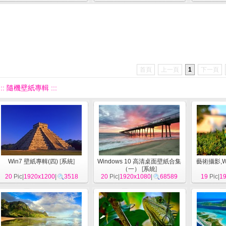
首頁
上一頁
1
下一頁
::: 隨機壁紙專輯 :::
Win7 壁紙專輯(四)
[
系統
]
Windows 10 高清桌面壁紙合集
藝術攝影,W
（一）
[
系統
]
20
Pic|
1920x1200
|
3518
20
Pic|
1920x1080
|
68589
19
Pic|
1