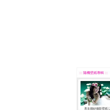
::: 隨機壁紙專輯 :::
美女婚紗攝影壁紙
[