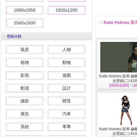
1680x1050
1920x1200
::: Katie Holme
2560x1600
壁紙分類
風景
人物
植物
動物
影視
遊戲
Katie Holmes 凱蒂·
女壁紙(二) #18
1920x1200
|
4
動漫
設計
攝影
體育
廣告
汽車
系統
軍事
Katie Holmes 凱蒂·
女壁紙(二) #14