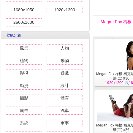
1680x1050
1920x1200
::: Megan Fox 
2560x1600
壁紙分類
風景
人物
植物
動物
影視
遊戲
Megan Fox 梅根·福
紙(二) #30
1920x1200
|
18
動漫
設計
攝影
體育
廣告
汽車
系統
軍事
Megan Fox 梅根·福
紙(二) #26