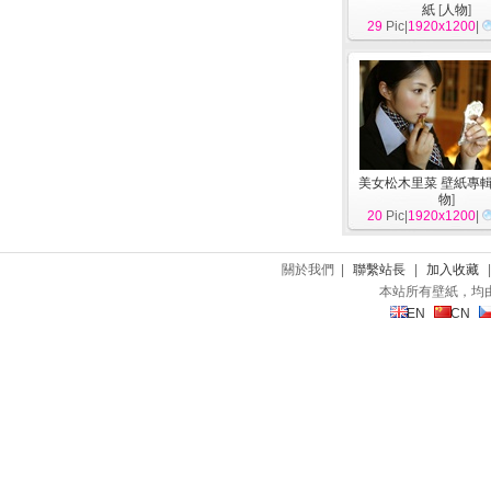
紙
[
人物
]
29
Pic|
1920x1200
|
美女松木里菜 壁紙專輯
物
]
20
Pic|
1920x1200
|
關於我們 |
聯繫站長
|
加入收藏
本站所有壁紙，均
EN
CN