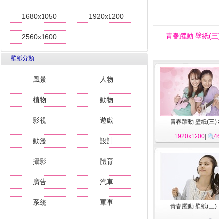
1680x1050
1920x1200
::: 青春躍動 壁紙(三) 
2560x1600
壁紙分類
風景
人物
植物
動物
影視
遊戲
青春躍動 壁紙(三) 
1920x1200
|
4
動漫
設計
攝影
體育
廣告
汽車
系統
軍事
青春躍動 壁紙(三) 