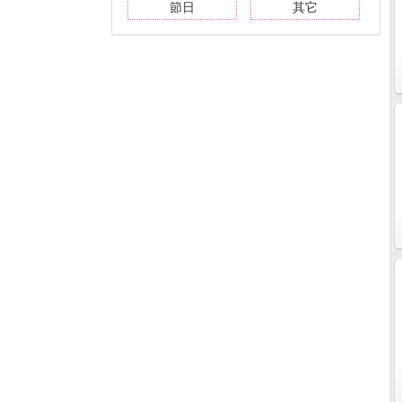
節日
其它