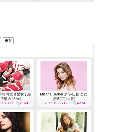
末頁
越夢想 韓國音樂女子組
Mischa Barton 米莎·巴頓 美女
高清壁紙
[
人物
]
壁紙(二)
[
人物
]
920x1080
|
2169
37
Pic|
1920x1200
|
4224