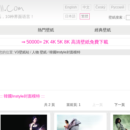
English
中文
Český
Русский
，10种界面语言！
日本語
繁體
壁紙搜索：
熱門壁紙
經典壁紙
⇒ 50000+ 2K 4K 5K 8K 高清壁紙免費下載
您的位置:
V3壁紙站
/
人物 壁紙
/
韓國Instyle封面模特
::: 韓國Instyle封面模特 :::
共
2
頁
當前頁:
1
上一頁
下一頁