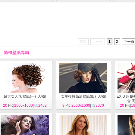
首頁
上一頁
1
2
下一頁
::: 隨機壁紙專輯 :::
超大女人花 壁紙(一)
[
人物
]
女星模特高清壁紙(四)
[
人物
]
EXID 超
合 
20
Pic|
2560x1600
|
2462
9
Pic|
2560x1600
|
3070
20
Pic|
1