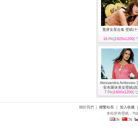
寬屏女星合集 壁紙(十
16
Pic|
1920x1200
|
Alessandra Ambros
·安布羅休美女壁紙(四
7
Pic|
1600x1200
|
關於我們 |
聯繫站長
|
加入收藏
本站所有壁紙，均
EN
CN