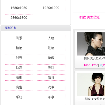
1680x1050
1920x1200
::: 劉孜 美女壁紙 :::
2560x1600
壁紙分類
風景
人物
植物
動物
影視
遊戲
劉孜 美女壁紙 #
1600x1200
|
3
動漫
設計
攝影
體育
廣告
汽車
系統
軍事
劉孜 美女壁紙 #