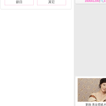
1600x1200
|
3
節日
其它
劉孜 美女壁紙 #