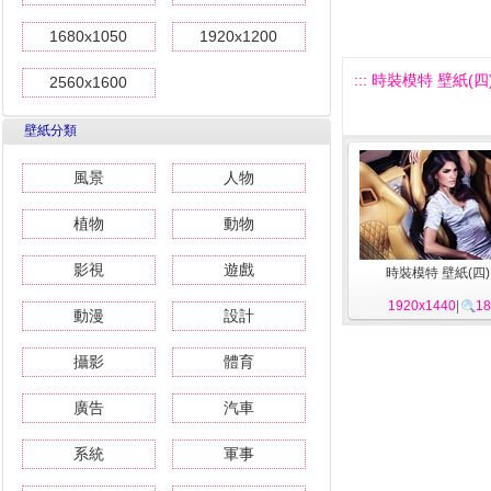
1680x1050
1920x1200
::: 時裝模特 壁紙(四) 
2560x1600
壁紙分類
風景
人物
植物
動物
影視
遊戲
時裝模特 壁紙(四) 
1920x1440
|
18
動漫
設計
攝影
體育
廣告
汽車
系統
軍事