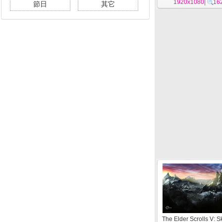
1920x1080
|
16
節日
其它
The Elder Scrolls V: 