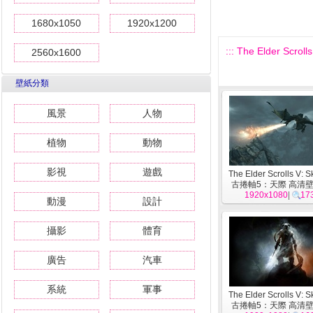
1680x1050
1920x1200
::: The Elder Sc
2560x1600
壁紙分類
風景
人物
植物
動物
影視
遊戲
The Elder Scrolls V: 
古捲軸5：天際 高清壁紙
1920x1080
|
17
動漫
設計
攝影
體育
廣告
汽車
系統
軍事
The Elder Scrolls V: 
古捲軸5：天際 高清壁紙