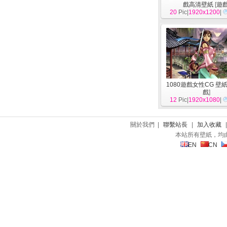
戲高清壁紙
[
遊
20
Pic|
1920x1200
|
1080遊戲女性CG 壁紙
戲
]
12
Pic|
1920x1080
|
關於我們 |
聯繫站長
|
加入收藏
本站所有壁紙，均
EN
CN