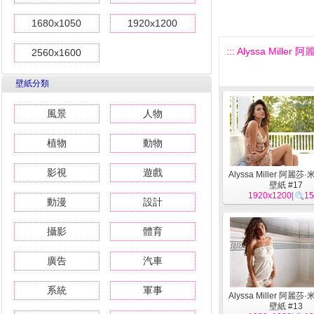
1680x1050
1920x1200
::: Alyssa Mille
2560x1600
壁紙分類
風景
人物
植物
動物
影視
遊戲
Alyssa Miller 阿麗莎
壁紙 #17
1920x1200
|
15
動漫
設計
攝影
體育
廣告
汽車
系統
軍事
Alyssa Miller 阿麗莎
壁紙 #13