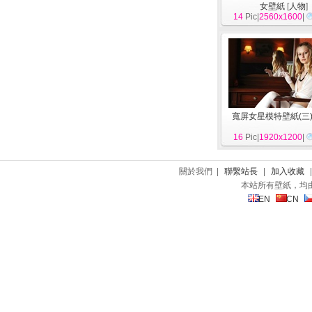
女壁紙
[
人物
]
14
Pic|
2560x1600
|
寬屏女星模特壁紙(三
16
Pic|
1920x1200
|
關於我們 |
聯繫站長
|
加入收藏
本站所有壁紙，均
EN
CN