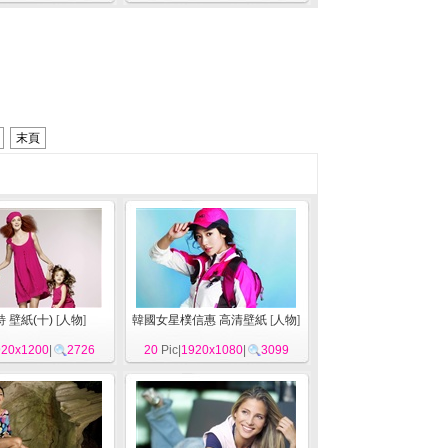
末頁
 壁紙(十)
[
人物
]
韓國女星樸信惠 高清壁紙
[
人物
]
920x1200
|
2726
20
Pic|
1920x1080
|
3099