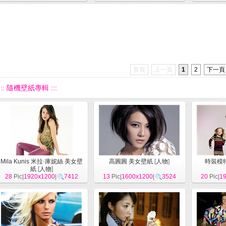
首頁
上一頁
1
2
下一頁
::: 隨機壁紙專輯 :::
Mila Kunis 米拉·庫妮絲 美女壁
高圓圓 美女壁紙
[
人物
]
時裝模特
紙
[
人物
]
28
Pic|
1920x1200
|
7412
13
Pic|
1600x1200
|
3524
20
Pic|
1