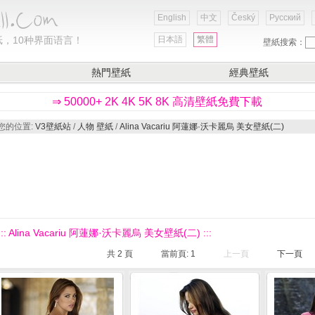
English
中文
Český
Русский
，10种界面语言！
日本語
繁體
壁紙搜索：
熱門壁紙
經典壁紙
⇒ 50000+ 2K 4K 5K 8K 高清壁紙免費下載
您的位置:
V3壁紙站
/
人物 壁紙
/
Alina Vacariu 阿蓮娜·沃卡麗烏 美女壁紙(二)
::: Alina Vacariu 阿蓮娜·沃卡麗烏 美女壁紙(二) :::
共
2
頁
當前頁:
1
上一頁
下一頁