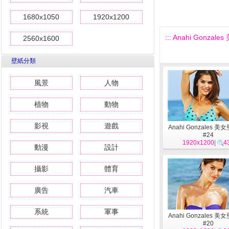
1680x1050
1920x1200
::: Anahi Gonzale
2560x1600
壁紙分類
風景
人物
植物
動物
影視
遊戲
Anahi Gonzales 美
#24
1920x1200
|
4
動漫
設計
攝影
體育
廣告
汽車
系統
軍事
Anahi Gonzales 美
#20