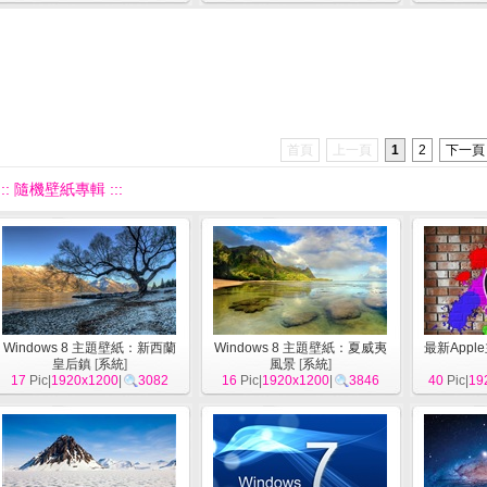
首頁
上一頁
1
2
下一頁
::: 隨機壁紙專輯 :::
Windows 8 主題壁紙：新西蘭
Windows 8 主題壁紙：夏威夷
最新App
皇后鎮
[
系統
]
風景
[
系統
]
17
Pic|
1920x1200
|
3082
16
Pic|
1920x1200
|
3846
40
Pic|
19