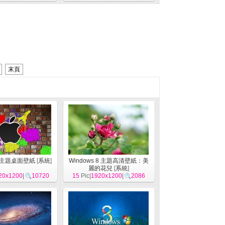
末頁
le主題桌面壁紙
[
系統
]
Windows 8 主題高清壁紙：美
麗的花兒
[
系統
]
20x1200
|
10720
15
Pic|
1920x1200
|
2086