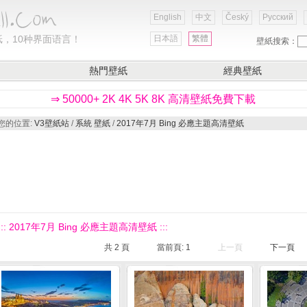
English
中文
Český
Русский
，10种界面语言！
日本語
繁體
壁紙搜索：
熱門壁紙
經典壁紙
⇒ 50000+ 2K 4K 5K 8K 高清壁紙免費下載
您的位置:
V3壁紙站
/
系統 壁紙
/
2017年7月 Bing 必應主題高清壁紙
::: 2017年7月 Bing 必應主題高清壁紙 :::
共
2
頁
當前頁:
1
上一頁
下一頁