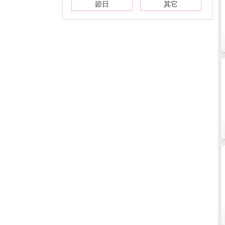
節日
其它