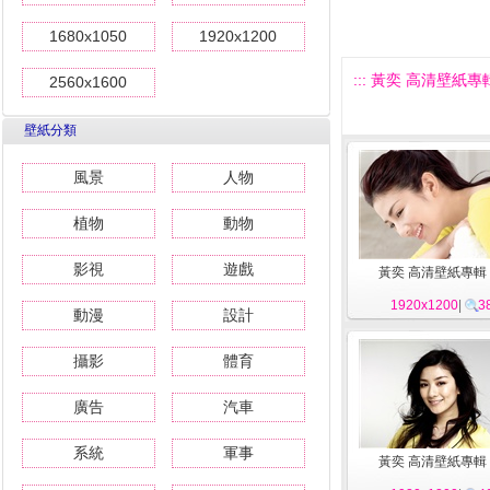
1680x1050
1920x1200
::: 黃奕 高清壁紙專輯 
2560x1600
壁紙分類
風景
人物
植物
動物
影視
遊戲
黃奕 高清壁紙專輯 
1920x1200
|
3
動漫
設計
攝影
體育
廣告
汽車
系統
軍事
黃奕 高清壁紙專輯 